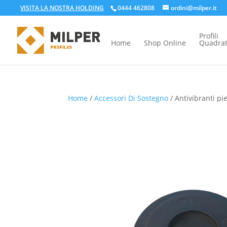
VISITA LA NOSTRA HOLDING
0444 462808
ordini@milper.it
Profili
Home
Shop Online
Quadrat
Home
/
Accessori Di Sostegno
/ Antivibranti p