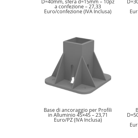
D=40mm, sfera d=15mm – 10pz
D=30
a confezione – 27,33
Euro/confezione (IVA Inclusa)
Eur
Base di ancoraggio per Profili
B
in Alluminio 45×45 – 23,71
D=50
Euro/PZ (IVA Inclusa)
Eur