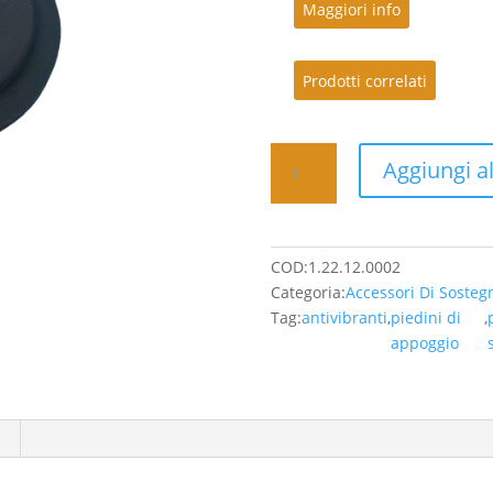
Maggiori info
Prodotti correlati
Antivibranti
Aggiungi al
piedini
di
appoggio
M8
COD:
1.22.12.0002
diam40mm
Categoria:
Accessori Di Sosteg
-
Tag:
antivibranti
,
piedini di
,
1,21
appoggio
Euro/Pz
(IVA
Inclusa)
quantità