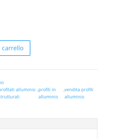
 carrello
no
profilati alluminio
,
profili in
,
vendita profili
strutturali
alluminio
alluminio