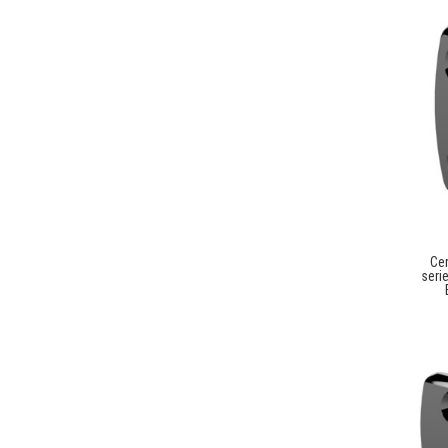
Cer
seri