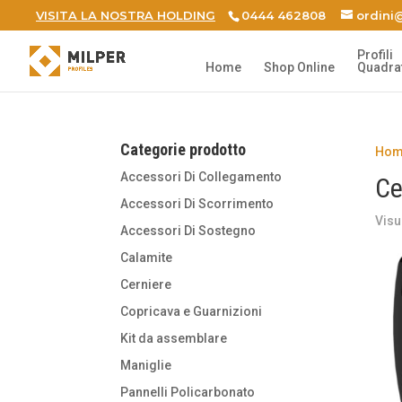
VISITA LA NOSTRA HOLDING
0444 462808
ordini@
Profili
Home
Shop Online
Quadrat
Categorie prodotto
Hom
Accessori Di Collegamento
Ce
Accessori Di Scorrimento
Visu
Accessori Di Sostegno
Calamite
Cerniere
Copricava e Guarnizioni
Kit da assemblare
Maniglie
Pannelli Policarbonato