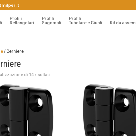
milper.it
Profili
Profili
Profili
i
Rettangolari
Sagomati
Tubolare e Giunti
Kit da assem
e
/ Cerniere
rniere
alizzazione di 14 risultati