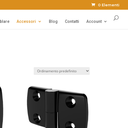
0 Elementi
Products
search
blare
Accessori
Blog
Contatti
Account