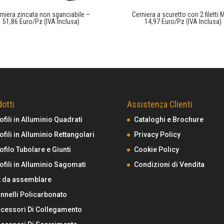
rniera zincata non sganciabile –
Cerniera a scuretto con 2 filetti 
51,86 Euro/Pz (IVA Inclusa)
14,97 Euro/Pz (IVA Inclusa)
otti
Assistenza Clienti
ofili in Alluminio Quadrati
Cataloghi e Brochure
ofili in Alluminio Rettangolari
Privacy Policy
ofilo Tubolare e Giunti
Cookie Policy
ofili in Alluminio Sagomati
Condizioni di Vendita
t da assemblare
nnelli Policarbonato
cessori Di Collegamento