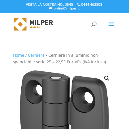
VISITA LA NOSTRA HOLDING
0444 462808
ordini@milper.it
Products
search
Home
/
Cerniere
/ Cerniera in alluminio non
sganciabile serie 25 – 22,55 Euro/Pz (IVA Inclusa)