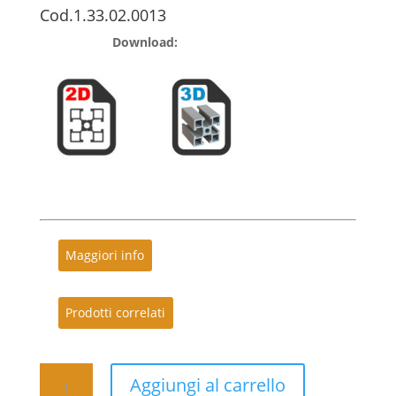
Cod.1.33.02.0013
Download:
Maggiori info
Prodotti correlati
Cerniera
Aggiungi al carrello
in