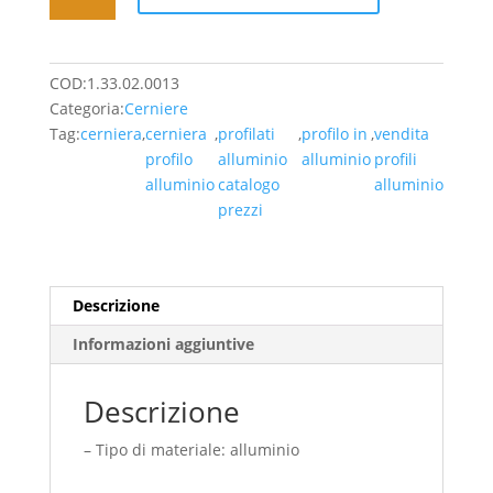
alluminio
non
sganciabile
COD:
1.33.02.0013
serie
Categoria:
Cerniere
25
Tag:
cerniera
,
cerniera
,
profilati
,
profilo in
,
vendita
-
profilo
alluminio
alluminio
profili
22,55
alluminio
catalogo
alluminio
Euro/Pz
prezzi
(IVA
Inclusa)
quantità
Descrizione
Informazioni aggiuntive
Descrizione
– Tipo di materiale: alluminio