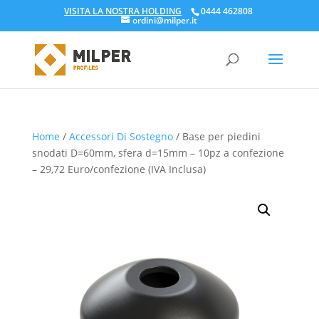
VISITA LA NOSTRA HOLDING
0444 462808
ordini@milper.it
Products
search
Home
/
Accessori Di Sostegno
/ Base per piedini
snodati D=60mm, sfera d=15mm – 10pz a confezione
– 29,72 Euro/confezione (IVA Inclusa)