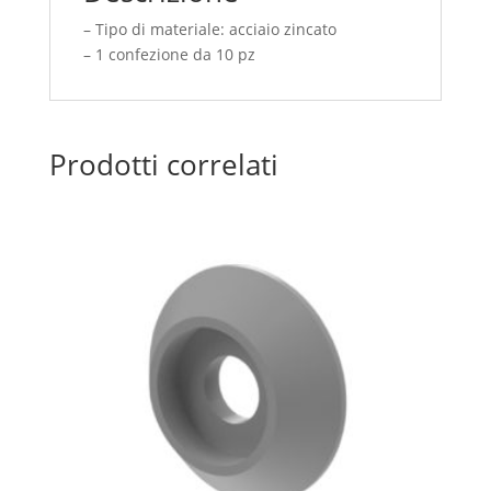
(IVA
– Tipo di materiale: acciaio zincato
Inclusa)
– 1 confezione da 10 pz
quantità
Prodotti correlati