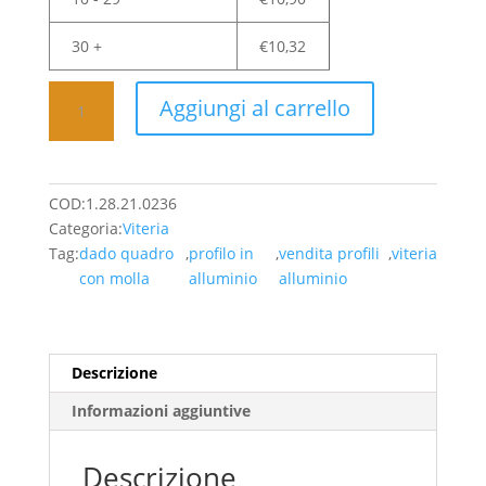
30 +
€
10,32
Dado
Aggiungi al carrello
a
culla
M5,
antirotazione,
COD:
1.28.21.0236
con
Categoria:
Viteria
molla,
Tag:
dado quadro
,
profilo in
,
vendita profili
,
viteria
Cava
con molla
alluminio
alluminio
8
-
10pz
a
Descrizione
confezione
Informazioni aggiuntive
-
11,47
Euro/confezione
Descrizione