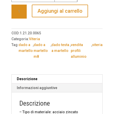
Dado
Aggiungi al carrello
a
martello
M8,
Cava
COD:
1.21.20.0065
10,
Categoria:
Viteria
Serie
Tag:
dado a
,
dado a
,
dado testa
,
vendita
,
viteria
40,
martello
martello
a martello
profili
45,
m8
alluminio
50
-
10pz
a
Descrizione
confezione
Informazioni aggiuntive
-
7,61
Euro/confezione
Descrizione
(IVA
– Tipo di materiale: acciaio zincato
Inclusa)