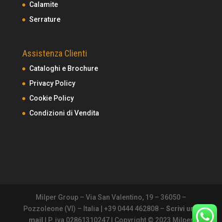
Calamite
Serrature
Assistenza Clienti
Cataloghi e Brochure
Privacy Policy
Cookie Policy
Condizioni di Vendita
Milper Group – Via San Valentino, 19 – 36050 –
Pozzoleone (VI) – Italia | +39 0444 462808 –
Scrivi una
mail
| P. iva 02861310247 | Copyright © 2023 Milper