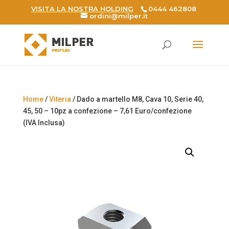
VISITA LA NOSTRA HOLDING
0444 462808
ordini@milper.it
Products
search
Home
/
Viteria
/ Dado a martello M8, Cava 10, Serie 40,
45, 50 – 10pz a confezione – 7,61 Euro/confezione
(IVA Inclusa)