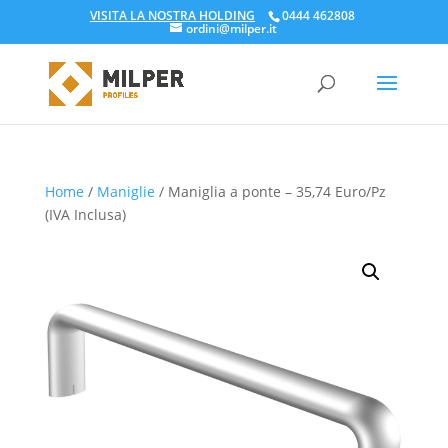
VISITA LA NOSTRA HOLDING
0444 462808
ordini@milper.it
Products
search
Home
/
Maniglie
/ Maniglia a ponte – 35,74 Euro/Pz
(IVA Inclusa)