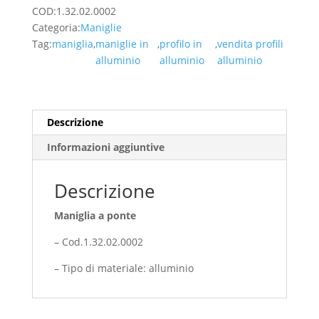
35,74
COD:
1.32.02.0002
Euro/Pz
Categoria:
Maniglie
(IVA
Tag:
maniglia
,
maniglie in
,
profilo in
,
vendita profili
Inclusa)
alluminio
alluminio
alluminio
quantità
Descrizione
Informazioni aggiuntive
Descrizione
Maniglia a ponte
– Cod.1.32.02.0002
– Tipo di materiale: alluminio