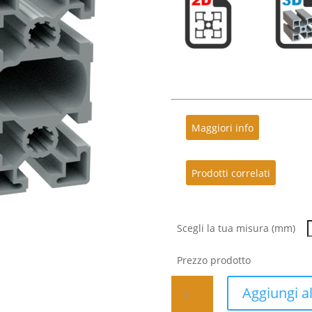
Maggiori info
Prodotti correlati
Scegli la tua misura (mm)
Prezzo prodotto
Profilo
Aggiungi al
in