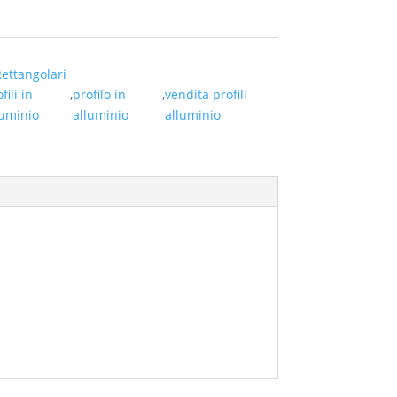
Rettangolari
fili in
,
profilo in
,
vendita profili
luminio
alluminio
alluminio