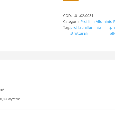
alluminio
45x90
leggero
COD:
1.01.02.0031
Cava
Categoria:
Profili in Alluminio 
10
Tag:
profilati alluminio
,
pro
-
strutturali
al
27,83
Euro/Mt
(IVA
Inclusa)
quantità
cm⁴
10,44 wy/cm³