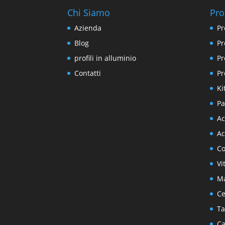
Chi Siamo
Pro
Azienda
Pr
Blog
Pr
profili in alluminio
Pr
Contatti
Pr
Ki
Pa
Ac
Ac
Co
Vi
Ma
Ce
Ta
Ca