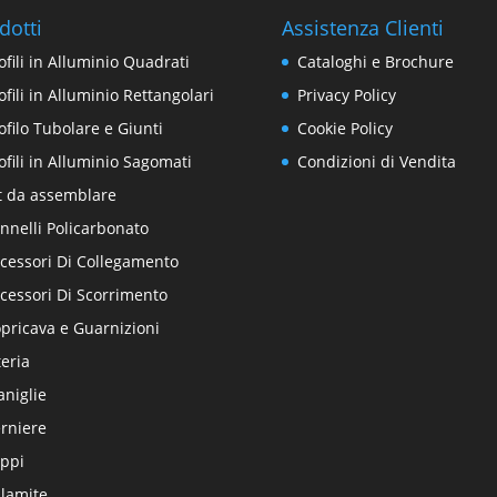
dotti
Assistenza Clienti
ofili in Alluminio Quadrati
Cataloghi e Brochure
ofili in Alluminio Rettangolari
Privacy Policy
ofilo Tubolare e Giunti
Cookie Policy
ofili in Alluminio Sagomati
Condizioni di Vendita
t da assemblare
nnelli Policarbonato
cessori Di Collegamento
cessori Di Scorrimento
pricava e Guarnizioni
teria
niglie
rniere
ppi
lamite