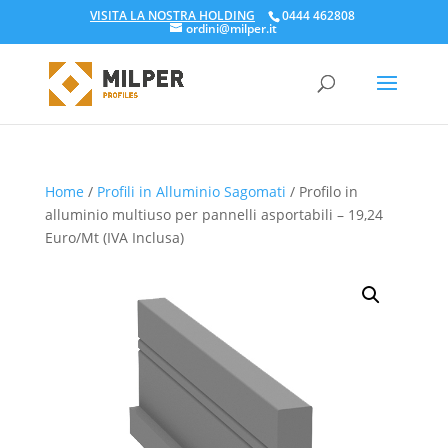
VISITA LA NOSTRA HOLDING
0444 462808
ordini@milper.it
Products
search
Home
/
Profili in Alluminio Sagomati
/ Profilo in
alluminio multiuso per pannelli asportabili – 19,24
Euro/Mt (IVA Inclusa)