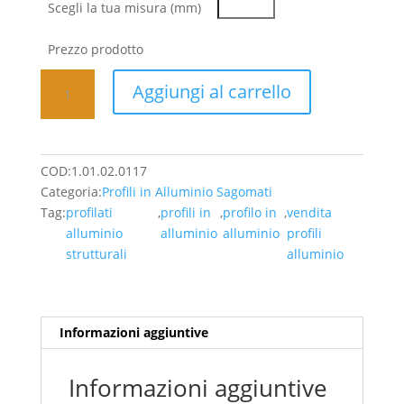
Scegli la tua misura (mm)
Prezzo prodotto
Profilo
Aggiungi al carrello
in
alluminio
multiuso
per
COD:
1.01.02.0117
pannelli
Categoria:
Profili in Alluminio Sagomati
asportabili
Tag:
profilati
,
profili in
,
profilo in
,
vendita
-
alluminio
alluminio
alluminio
profili
19,24
strutturali
alluminio
Euro/Mt
(IVA
Inclusa)
quantità
Informazioni aggiuntive
Informazioni aggiuntive