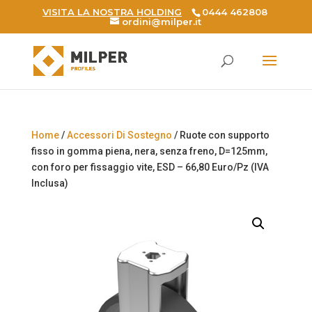
VISITA LA NOSTRA HOLDING
0444 462808
ordini@milper.it
Products
search
Home
/
Accessori Di Sostegno
/ Ruote con supporto
fisso in gomma piena, nera, senza freno, D=125mm,
con foro per fissaggio vite, ESD – 66,80 Euro/Pz (IVA
Inclusa)