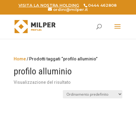
VISITA LA NOSTRA HOLDING
0444 462808
ordini@milper.it
Products
search
Home
/ Prodotti taggati “profilo alluminio”
profilo alluminio
Visualizzazione del risultato