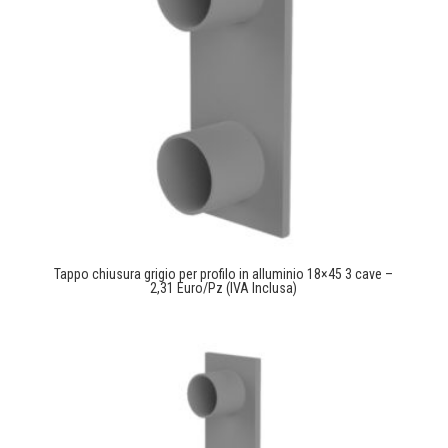
Tappo chiusura grigio per profilo in alluminio 18×45 3 cave –
2,31 Euro/Pz (IVA Inclusa)