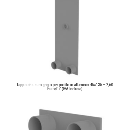
Tappo chiusura grigio per profilo in alluminio 45×135 – 2,60
Euro/PZ (IVA Inclusa)