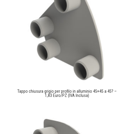
Tappo chiusura grigio per profilo in alluminio 45×45 a 45? –
1,83 Euro/PZ (IVA Inclusa)