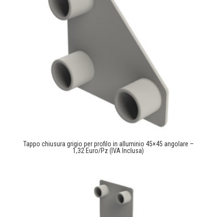
Tappo chiusura grigio per profilo in alluminio 45×45 angolare –
1,32 Euro/Pz (IVA Inclusa)