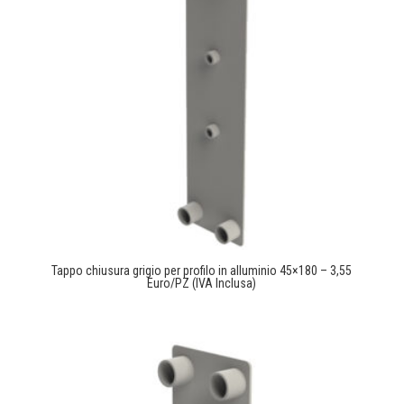
Tappo chiusura grigio per profilo in alluminio 45×180 – 3,55
Euro/PZ (IVA Inclusa)