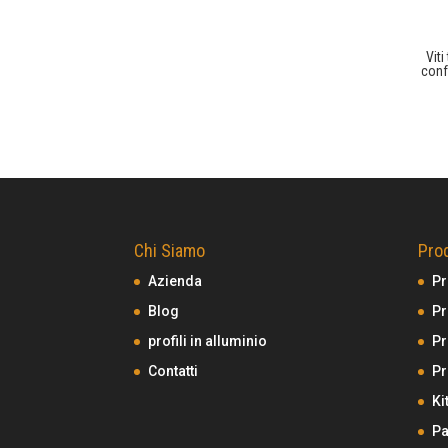
Vit
conf
Chi Siamo
Prod
Azienda
Pr
Blog
Pr
profili in alluminio
Pr
Contatti
Pr
Ki
Pa