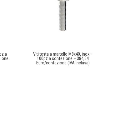
pz a
Viti testa a martello M8x40, inox –
zione
100pz a confezione – 384,54
Euro/confezione (IVA Inclusa)