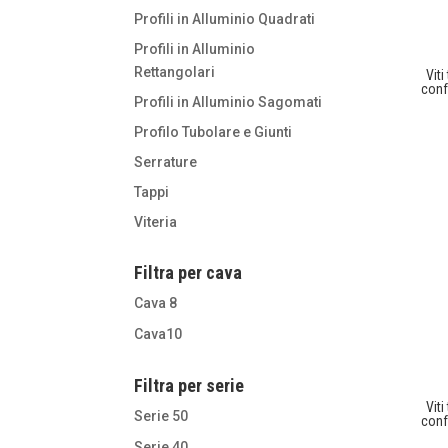
Profili in Alluminio Quadrati
Profili in Alluminio
Rettangolari
Vit
conf
Profili in Alluminio Sagomati
Profilo Tubolare e Giunti
Serrature
Tappi
Viteria
Filtra per cava
Cava 8
Cava10
Filtra per serie
Vit
Serie 50
conf
Serie 40