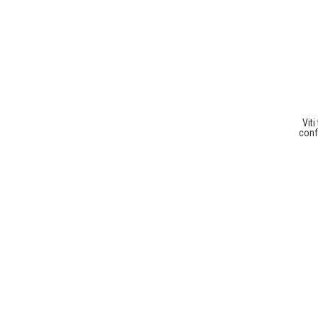
Vit
conf