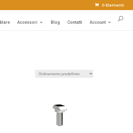
0 Elementi
Products
search
blare
Accessori
Blog
Contatti
Account