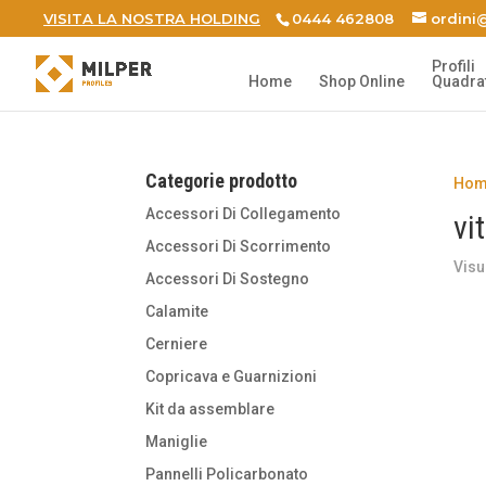
VISITA LA NOSTRA HOLDING
0444 462808
ordini@
Profili
Home
Shop Online
Quadrat
Categorie prodotto
Hom
Accessori Di Collegamento
vi
Accessori Di Scorrimento
Visu
Accessori Di Sostegno
Calamite
Cerniere
Copricava e Guarnizioni
Kit da assemblare
Maniglie
Pannelli Policarbonato