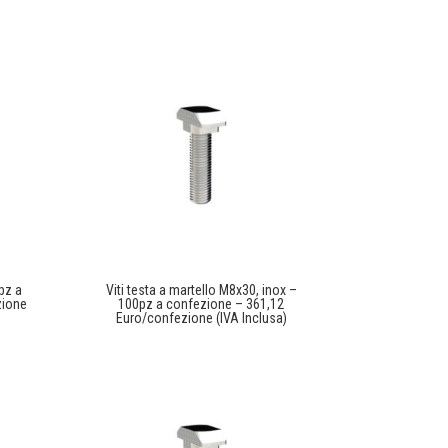
pz a
Viti testa a martello M8x30, inox –
zione
100pz a confezione – 361,12
Euro/confezione (IVA Inclusa)