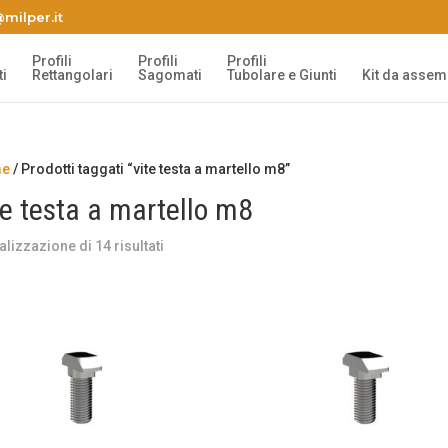
milper.it
Profili
Profili
Profili
i
Rettangolari
Sagomati
Tubolare e Giunti
Kit da assem
e
/ Prodotti taggati “vite testa a martello m8”
te testa a martello m8
alizzazione di 14 risultati