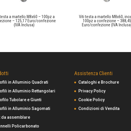
i testa a martello M8x60 – 100pz a
Viti testa a martello M8x60, ino
ezione – 125,17 Euro/confezione
100pz a confezione – 388,4
(IVA Inclusa)
Euro/confezione (IVA Inclusa
otti
Assistenza Clienti
ofili in Alluminio Quadrati
Cataloghi e Brochure
ofili in Alluminio Rettangolari
Privacy Policy
ofilo Tubolare e Giunti
Cookie Policy
ofili in Alluminio Sagomati
Condizioni di Vendita
t da assemblare
nnelli Policarbonato