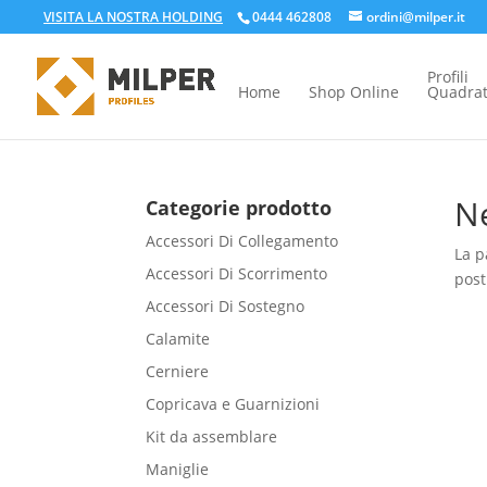
VISITA LA NOSTRA HOLDING
0444 462808
ordini@milper.it
Profili
Home
Shop Online
Quadrat
Ne
Categorie prodotto
Accessori Di Collegamento
La p
Accessori Di Scorrimento
post
Accessori Di Sostegno
Calamite
Cerniere
Copricava e Guarnizioni
Kit da assemblare
Maniglie