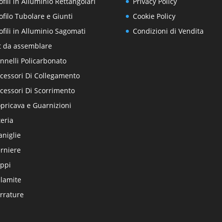
ofili in Alluminio Rettangolari
Privacy Policy
ofilo Tubolare e Giunti
Cookie Policy
ofili in Alluminio Sagomati
Condizioni di Vendita
t da assemblare
nnelli Policarbonato
cessori Di Collegamento
cessori Di Scorrimento
pricava e Guarnizioni
teria
niglie
rniere
ppi
lamite
rrature