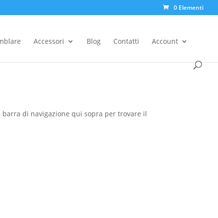
0 Elementi
Products
search
emblare
Accessori
Blog
Contatti
Account
la barra di navigazione qui sopra per trovare il