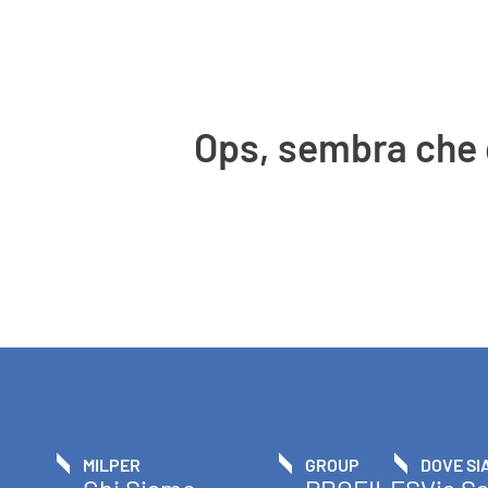
Ops, sembra che q
MILPER
GROUP
DOVE SI