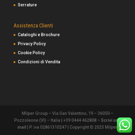
Serrature
Assistenza Clienti
Cataloghi e Brochure
Privacy Policy
Cookie Policy
Condizioni di Vendita
Milper Group – Via San Valentino, 19 – 36050 –
Pozzoleone (VI) – Italia | +39 0444 462808 –
Scrivi una
mail
| P. iva 02861310247 | Copyright © 2023 Milper