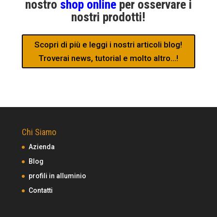
nostro
shop online
per osservare i
nostri prodotti!
Scopri di più e leggi i nostri articoli blog!
Troverai news, tutorial e molto altro...!
Chi Siamo
Azienda
Blog
profili in alluminio
Contatti