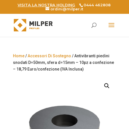
VISITA LA NOSTRA HOLDING
0444 462808
ordini@milper.it
Products
search
Home
/
Accessori Di Sostegno
/ Antivibranti piedini
snodati D=50mm, sfera d=15mm – 10pz a confezione
– 18,79 Euro/confezione (IVA Inclusa)