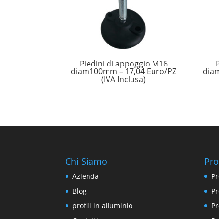
Piedini di appoggio M16
diam100mm – 17,04 Euro/PZ
dia
(IVA Inclusa)
Chi Siamo
Pro
Azienda
Pr
Blog
Pr
profili in alluminio
Pr