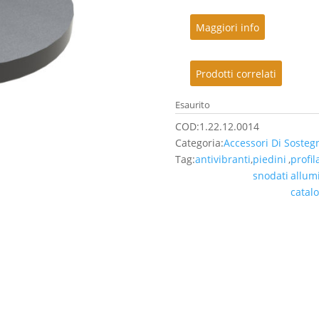
Maggiori info
Prodotti correlati
Esaurito
COD:
1.22.12.0014
Categoria:
Accessori Di Sosteg
Tag:
antivibranti
,
piedini
,
profila
snodati
allum
catalo