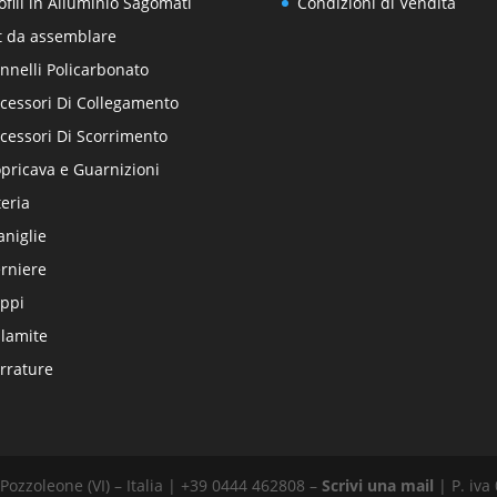
ofili in Alluminio Sagomati
Condizioni di Vendita
t da assemblare
nnelli Policarbonato
cessori Di Collegamento
cessori Di Scorrimento
pricava e Guarnizioni
teria
niglie
rniere
ppi
lamite
rrature
Pozzoleone (VI) – Italia | +39 0444 462808 –
Scrivi una mail
| P. iva