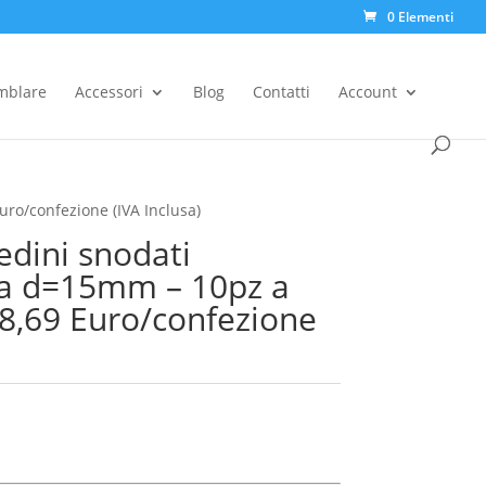
0 Elementi
Products
search
emblare
Accessori
Blog
Contatti
Account
ro/confezione (IVA Inclusa)
iedini snodati
a d=15mm – 10pz a
28,69 Euro/confezione