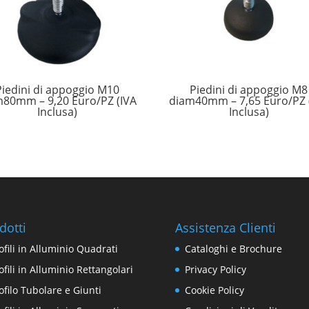
Piedini di appoggio M10
Piedini di appoggio M8
m80mm – 9,20 Euro/PZ (IVA
diam40mm – 7,65 Euro/PZ 
Inclusa)
Inclusa)
dotti
Assistenza Clienti
ofili in Alluminio Quadrati
Cataloghi e Brochure
ofili in Alluminio Rettangolari
Privacy Policy
ofilo Tubolare e Giunti
Cookie Policy