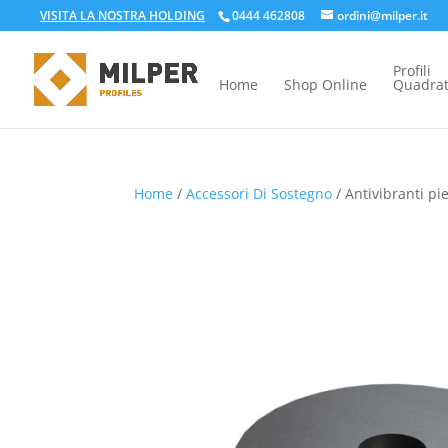
VISITA LA NOSTRA HOLDING
0444 462808
ordini@milper.it
Profili
Home
Shop Online
Quadrat
Home
/
Accessori Di Sostegno
/ Antivibranti p