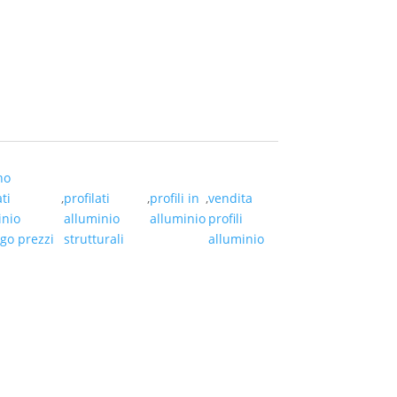
no
ti
,
profilati
,
profili in
,
vendita
inio
alluminio
alluminio
profili
go prezzi
strutturali
alluminio