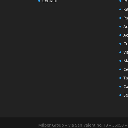
Contatti
Pr
Ki
Pa
Ac
Ac
Co
Vi
Ma
Ce
Ta
Ca
Se
Milper Group – Via San Valentino, 19 – 36050 – 