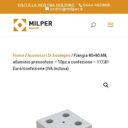
VISITA LA NOSTRA HOLDING
0444 462808
ordini@milper.it
Products
search
Home
/
Accessori Di Sostegno
/ Flangia 80×80 M8,
alluminio pressofuso – 10pz a confezione – 117,81
Euro/confezione (IVA Inclusa)