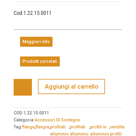
Cod.1.22.15.0011
Maggiori info
Prodotti correlati
Flangia
Aggiungi al carrello
80x80
M8,
alluminio
pressofuso
COD:
1.22.15.0011
-
Categoria:
Accessori Di Sostegno
10pz
Tag:
flange
,
flangia
,
profilati
,
profilati
,
profili in
,
vendita
a
alluminio
alluminio
alluminio
profili