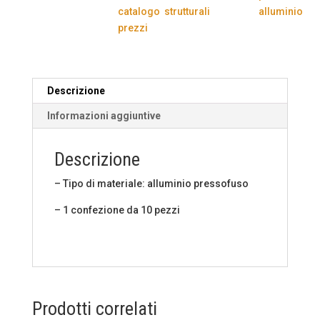
confezione
catalogo
strutturali
alluminio
-
prezzi
117,81
Euro/confezione
(IVA
Inclusa)
Descrizione
quantità
Informazioni aggiuntive
Descrizione
– Tipo di materiale: alluminio pressofuso
– 1 confezione da 10 pezzi
Prodotti correlati