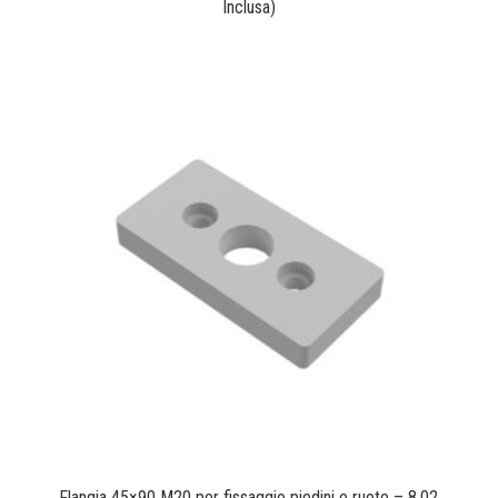
Inclusa)
Flangia 45×90 M20 per fissaggio piedini e ruote – 8,02