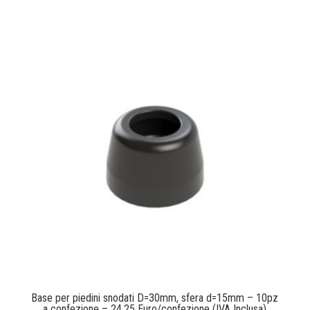
Base per piedini snodati D=30mm, sfera d=15mm – 10pz
a confezione – 24,25 Euro/confezione (IVA Inclusa)