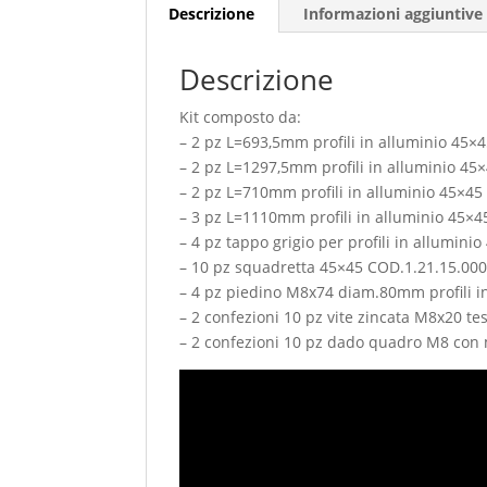
Descrizione
Informazioni aggiuntive
Descrizione
Kit composto da:
– 2 pz L=693,5mm profili in alluminio 45×
– 2 pz L=1297,5mm profili in alluminio 45
– 2 pz L=710mm profili in alluminio 45×4
– 3 pz L=1110mm profili in alluminio 45×
– 4 pz tappo grigio per profili in allumin
– 10 pz squadretta 45×45 COD.1.21.15.00
– 4 pz piedino M8x74 diam.80mm profili i
– 2 confezioni 10 pz vite zincata M8x20 t
– 2 confezioni 10 pz dado quadro M8 con