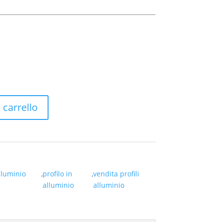
 carrello
alluminio
,
profilo in
,
vendita profili
i
alluminio
alluminio