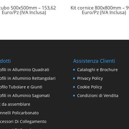
 cubo 500x500mm – 153,62
Kit cornice 800x800mm – 9
Euro/Pz (IVA Inclusa)
Euro/Pz (IVA Inclusa)
dotti
Assistenza Clienti
ofili in Alluminio Quadrati
Cataloghi e Brochure
ofili in Alluminio Rettangolari
Privacy Policy
ofilo Tubolare e Giunti
Cookie Policy
ofili in Alluminio Sagomati
Condizioni di Vendita
t da assemblare
nnelli Policarbonato
cessori Di Collegamento