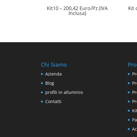
Kit10 – 200,42 Euro/Pz (IVA
Kit
Inclusa)
Chi Siamo
Pro
Azienda
Pr
Blog
Pr
profili in alluminio
Pr
Contatti
Pr
Ki
Pa
Ac