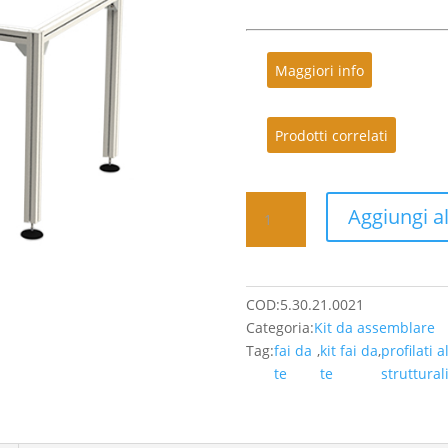
Maggiori info
Prodotti correlati
Kit
Aggiungi al
scrivania
senza
piano
1200x800mm
COD:
5.30.21.0021
-
Categoria:
Kit da assemblare
Profili
Tag:
fai da
,
kit fai da
,
profilati 
in
te
te
struttural
alluminio
45x45
leggeri