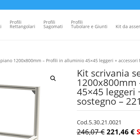
Profili
Profili
Profili
i
Rettangolari
Sagomati
Tubolare e Giunti
Kit da ass
 piano 1200x800mm – Profili in alluminio 45×45 leggeri + accessori f
Kit scrivania 
1200x800mm – P
45×45 leggeri 
sostegno – 221,
Cod.5.30.21.0021
246,07 €
221,46 €