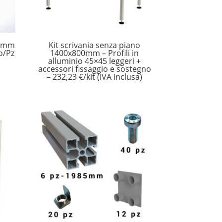
00mm
Kit scrivania senza piano
o/Pz
1400x800mm – Profili in
alluminio 45×45 leggeri +
accessori fissaggio e sostegno
– 232,23 €/kit (IVA inclusa)