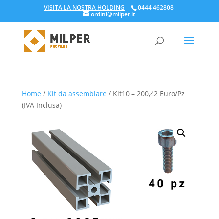
VISITA LA NOSTRA HOLDING
0444 462808
ordini@milper.it
Products
search
Home
/
Kit da assemblare
/ Kit10 – 200,42 Euro/Pz
(IVA Inclusa)