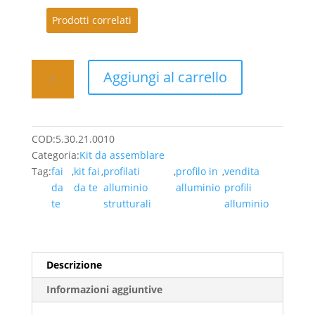
Prodotti correlati
Kit10
Aggiungi al carrello
-
200,42
Euro/Pz
(IVA
COD:
5.30.21.0010
Inclusa)
Categoria:
Kit da assemblare
quantità
Tag:
fai
,
kit fai
,
profilati
,
profilo in
,
vendita
da
da te
alluminio
alluminio
profili
te
strutturali
alluminio
Descrizione
Informazioni aggiuntive