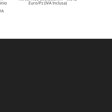
inio
Euro/Pz (IVA Inclusa)
IVA