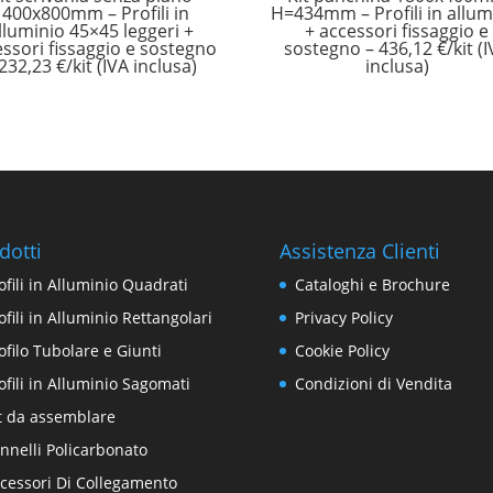
1400x800mm – Profili in
H=434mm – Profili in allum
lluminio 45×45 leggeri +
+ accessori fissaggio e
ssori fissaggio e sostegno
sostegno – 436,12 €/kit (
 232,23 €/kit (IVA inclusa)
inclusa)
dotti
Assistenza Clienti
ofili in Alluminio Quadrati
Cataloghi e Brochure
ofili in Alluminio Rettangolari
Privacy Policy
ofilo Tubolare e Giunti
Cookie Policy
ofili in Alluminio Sagomati
Condizioni di Vendita
t da assemblare
nnelli Policarbonato
cessori Di Collegamento