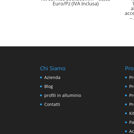
Euro/Pz (IVA Inclusa)
a
acce
–
Chi Siamo
Pro
Azienda
Pr
Blog
Pr
profili in alluminio
Pr
Contatti
Pr
Ki
Pa
Ac