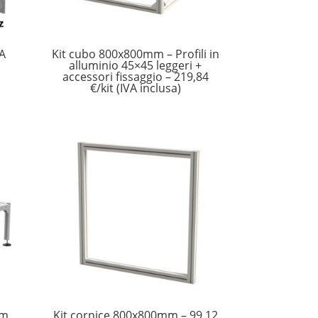
VA
Kit cubo 800x800mm – Profili in
alluminio 45×45 leggeri +
accessori fissaggio – 219,84
€/kit (IVA inclusa)
mm
Kit cornice 800x800mm – 99,12