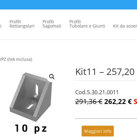
Profili
Profili
Profili
i
Rettangolari
Sagomati
Tubolare e Giunti
Kit da ass
/PZ (IVA Inclusa)
Kit11 – 257,20
Cod.5.30.21.0011
291,36 €
262,22 €
Maggiori info