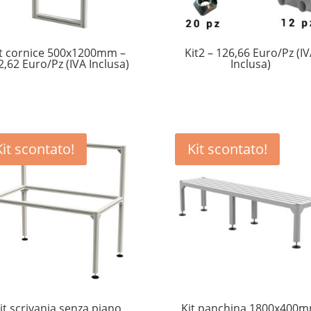
it cornice 500x1200mm –
Kit2 – 126,66 Euro/Pz (I
2,62 Euro/Pz (IVA Inclusa)
Inclusa)
Kit scontato!
Kit scontato!
it scrivania senza piano
Kit panchina 1800x400