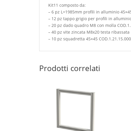
Kit11 composto da:
– 6 pz L=1985mm profili in alluminio 45×
– 12 pz tappo grigio per profili in allumi
– 20 pz dado quadro M8 con molla COD.1.
– 40 pz vite zincata M8x20 testa ribassat
– 10 pz squadretta 45×45 COD.1.21.15.00
Prodotti correlati