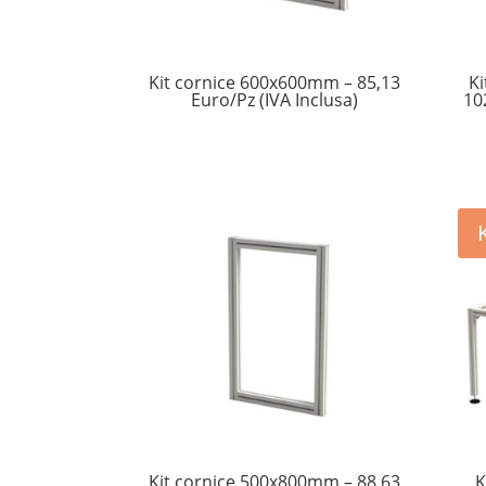
Kit cornice 600x600mm – 85,13
K
Euro/Pz (IVA Inclusa)
10
Kit cornice 500x800mm – 88,63
K