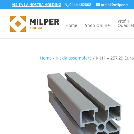
VISITA LA NOSTRA HOLDING
0444 462808
ordini@milper.it
Profili
Home
Shop Online
Quadrat
Home
/
Kit da assemblare
/ Kit11 – 257,20 Euro