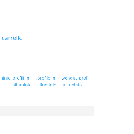
 carrello
uminio
,
profili in
,
profilo in
,
vendita profili
alluminio
alluminio
alluminio