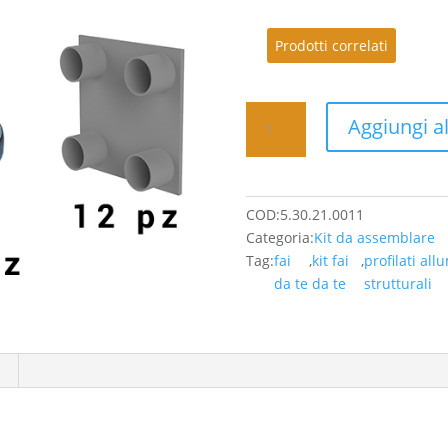
Prodotti correlati
Kit11
Aggiungi al
-
257,20
Euro/PZ
(IVA
COD:
5.30.21.0011
Inclusa)
Categoria:
Kit da assemblare
quantità
Tag:
fai
,
kit fai
,
profilati all
da te
da te
strutturali