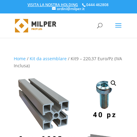
VISITA LA NOSTRA HOLDING
0444 462808
ordini@milper.it
Products
search
Home
/
Kit da assemblare
/ Kit9 – 220,37 Euro/Pz (IVA
Inclusa)