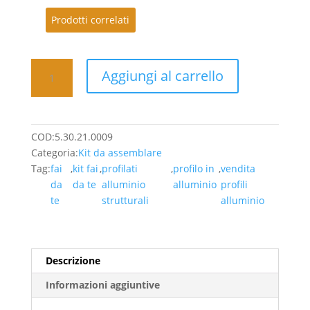
Prodotti correlati
Kit9
Aggiungi al carrello
-
220,37
Euro/Pz
(IVA
COD:
5.30.21.0009
Inclusa)
Categoria:
Kit da assemblare
quantità
Tag:
fai
,
kit fai
,
profilati
,
profilo in
,
vendita
da
da te
alluminio
alluminio
profili
te
strutturali
alluminio
Descrizione
Informazioni aggiuntive