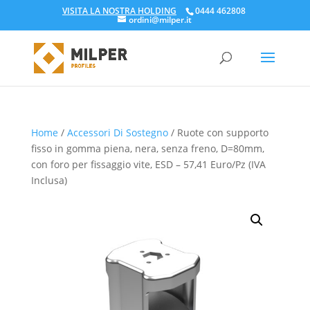
VISITA LA NOSTRA HOLDING
0444 462808
ordini@milper.it
Products
search
Home
/
Accessori Di Sostegno
/ Ruote con supporto
fisso in gomma piena, nera, senza freno, D=80mm,
con foro per fissaggio vite, ESD – 57,41 Euro/Pz (IVA
Inclusa)